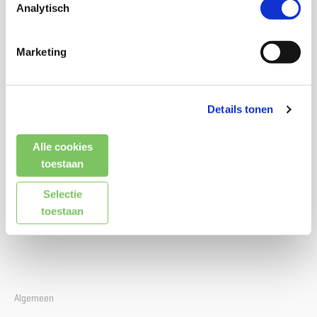
Analytisch
Signing
Portfolio
Marketing
GIF! Stoere
Akoestische
tentoonstelling in
oplossingen mét
Natuurmuseum
geluidsmeting
Details tonen
Lees meer
Lees meer
Alle cookies
toestaan
Selectie
toestaan
Algemeen