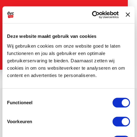
Voor ieder project een geschikt
materiaal
Bekijk materialen en toepassingen van DVC Sign
Deze website maakt gebruik van cookies
Wij gebruiken cookies om onze website goed te laten
Printwerk
functioneren en jou als gebruiker een optimale
gebruikerservaring te bieden. Daarnaast zetten wij
cookies in om ons websiteverkeer te analyseren en om
content en advertenties te personaliseren.
Toestemmingsselectie
Functioneel
Voorkeuren