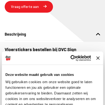
Vraag offerte aan
Beschrijving
Vloerstickers bestellen bij DVC Sign
Wil jij een actie onder de aandacht brengen of de routing in
jouw pand verduidelijken? Ga voor een sticker met jouw
design. Een hoge attentiewaarde is gegarandeerd.
Vloerstickers worden fullcolour geprint en worden contour
Deze website maakt gebruik van cookies
gesneden in de vorm die jij wenst. Lever zelf je ontwerp aan of
Wij gebruiken cookies om onze website goed te laten
laat ontwerpen door onze specialisten.
functioneren en jou als gebruiker een optimale
gebruikerservaring te bieden. Daarnaast zetten wij
Materiaal van vloerstickers
cookies in om ons websiteverkeer te analyseren en om
content en advertenties te personaliseren.