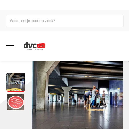
Home
Signing
Printwerk
Stickers
Vloerstickers