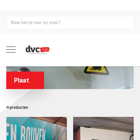
Home
Signing
Printwerk
Plaatmateriaal
Plaat
4 producten