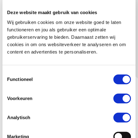
Deze website maakt gebruik van cookies
Wij gebruiken cookies om onze website goed te laten
functioneren en jou als gebruiker een optimale
Plexiglas
Trespa
gebruikerservaring te bieden. Daarnaast zetten wij
cookies in om ons websiteverkeer te analyseren en om
content en advertenties te personaliseren.
Toestemmingsselectie
Waarom bedrukt plaatmateriaal
Functioneel
bestellen?
Voorkeuren
Ben je op zoek naar een mogelijkheid om jouw logo of boodschap
met een bedrukt bord in beeld te brengen? Voor kort- of
langdurig gebruik? Als een rechte plaat of in een contour
Analytisch
gesneden? Wij bieden toepassingen in alle vormen, maten en
materialen. Ieder materiaal heeft zijn eigen unieke
Marketing