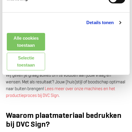
eigenschappen in het type toepassing, de levensduur en de prijs.
Zo is er altijd een geschikte keus voor jouw toepassing op
plaatmateriaal.
Details tonen
DVC Sign is specialist in bedrukt
Alle cookies
plaatmateriaal
toestaan
De specialisten van DVC Sign hebben veel ervaring met het
Selectie
bedrukken van plaatmateriaal. Of het nu gaat om trespa, dibond,
toestaan
forex of honinggraat karton: wij halen het beste uit het materiaal.
Wij geven je graag advies om te voldoen aan jouw vraag en
wensen. Met als resultaat? Jouw (huis)stijl of boodschap optimaal
naar buiten brengen!
Lees meer over onze machines en het
productieproces bij DVC Sign
.
Waarom plaatmateriaal bedrukken
bij DVC Sign?